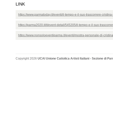
LINK
https://www.parmatoday.it/eventi/il-tempo-e-il-suo-trascorrere-cristi
https://parma2020.it/it/event-detail/545205/il-tempo-e-il-suo-trascorrer
https://www.nonsoloeventiparma.it/eventi/mostra-personale-di-cristina
Copyright 2026
UCAI Unione Cattolica Artisti Italiani - Sezione di P